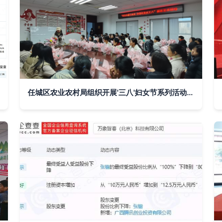
任城区农业农村局组织开展'三八'妇女节系列活动——凝聚巾帼力量，共促文化传承