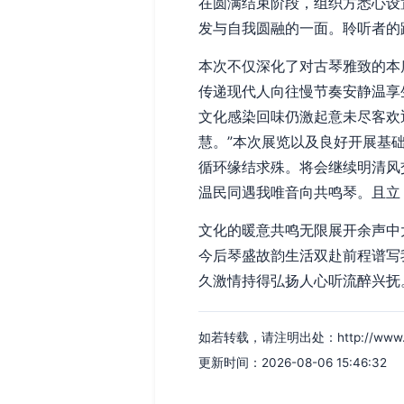
在圆满结束阶段，组织方悉心设
发与自我圆融的一面。聆听者的
本次不仅深化了对古琴雅致的本
传递现代人向往慢节奏安静温享
文化感染回味仍激起意未尽客欢
慧。”本次展览以及良好开展基
循环缘结求殊。将会继续明清风
温民同遇我唯音向共鸣琴。且立
文化的暖意共鸣无限展开余声中
今后琴盛故韵生活双赴前程谱写
久激情持得弘扬人心听流醉兴抚
如若转载，请注明出处：http://www.yqq
更新时间：2026-08-06 15:46:32