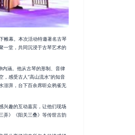
落下帷幕。本次活动特邀著名古琴
聚一堂，共同沉浸于古琴艺术的
神内涵。他从古琴的形制、音律
，感受古人“高山流水”的知音
水澎湃，台下百余席听众鸦雀无
感兴趣的互动嘉宾，让他们现场
三弄》《阳关三叠》等传世古韵