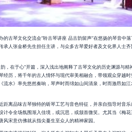
办的古琴文化交流会“聆古琴讲座 品古韵留声”在悠扬的琴音中
传承人张金桥先生担任主讲，与众多古琴爱好者及文化界人士齐
之韵，在于心”开篇，深入浅出地阐释了古琴文化的历史渊源与精
琴经历，将千年的古人情怀与现代审美相融合，带领观众穿越时空
《流水》率先悠然奏响，琴声时而绵如山间清泉，时而激昂如江
近距离品味古琴独特的斫琴工艺与音色特征，并亲自指导对音乐
设计令全场氛围渐入佳境，或沉思，或颔首微笑。尤其当《梅花
唐风宋意仿佛就从指尖蔓生至众人的精神家园。