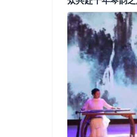
众共赴千年琴韵之