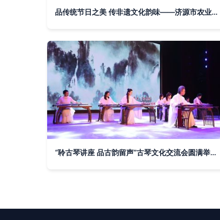
品传统节日之美 传非遗文化韵味——济源市农业综合行政执法支队组织开展“我们的节日·七夕”主题活动
“聆古琴讲座 品古韵留声”古琴文化交流会圆满举行——张金桥先生引领听众共赴千年琴韵之旅